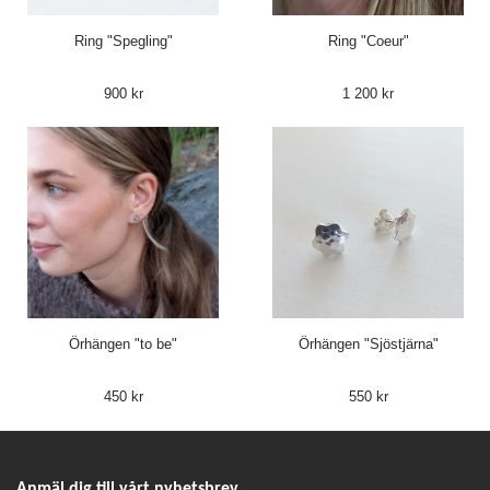
Ring "Spegling"
Ring "Coeur"
900 kr
1 200 kr
Örhängen "to be"
Örhängen "Sjöstjärna"
450 kr
550 kr
Anmäl dig till vårt nyhetsbrev