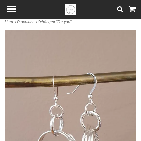
Hem
Produkter
Örhängen "For you"