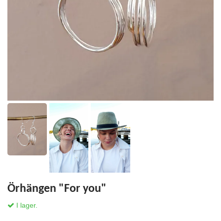
Örhängen "For you"
I lager.