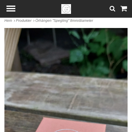
Hem
Produkter
Örhängen "Spegling" 8mm/diameter